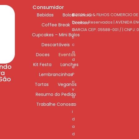
Consumidor
Bebidas
Bolos
P
©2026 JC & FILHOS COMERCIO DE
Gerenciar
o
Direitos Reservados | AVENIDA E
Cookies
Coffee Break
lí
GARCIA CEP: 05588-001 / | CNPJ: 
Cupcakes – Mini Bolos
ti
Descartáveis
c
a
Doces
Eventos
d
Kit Festa
Lanches
ando
e
ra
Lembrancinhas
P
 São
ri
Tortas
Veganos
v
Resumo do Pedido
a
Trabalhe Conosco
c
i
d
a
d