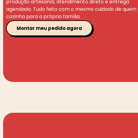
produção artesanal, atendimento direto e entrega
agendada. Tudo feito com o mesmo cuidado de quem
cozinha para a própria família.
Montar meu pedido agora