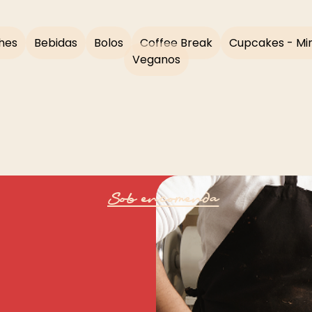
hes
Bebidas
Bolos
Coffee Break
Cupcakes - Min
Veganos
Sob encomenda