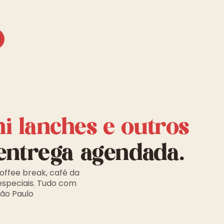
ni lanches e outros
entrega agendada.
offee break, café da
especiais. Tudo com
São Paulo