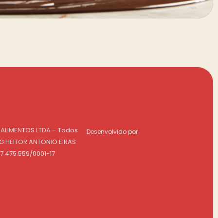
 ALIMENTOS LTDA – Todos
Desenvolvido por
NG.HEITOR ANTONIO EIRAS
07.475.559/0001-17