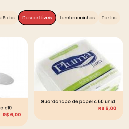
i Bolos
Descartáveis
Lembrancinhas
Tortas
Guardanapo de papel c 50 unid
a c10
R$
6,00
R$
6,00