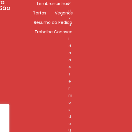
ra
Lembrancinhas
P
 São
ri
Tortas
Veganos
v
Resumo do Pedido
a
Trabalhe Conosco
c
i
d
a
d
e
T
e
r
m
o
s
d
e
U