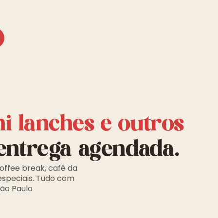
ni lanches e outros
entrega agendada.
offee break, café da
especiais. Tudo com
São Paulo