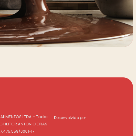
 ALIMENTOS LTDA – Todos
Desenvolvido por
NG.HEITOR ANTONIO EIRAS
07.475.559/0001-17