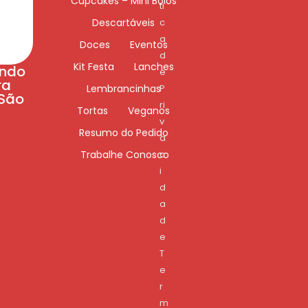
Cupcakes – Mini Bolos
ti
Descartáveis
c
a
Doces
Eventos
d
Kit Festa
Lanches
ando
e
ra
Lembrancinhas
P
 São
ri
Tortas
Veganos
v
Resumo do Pedido
a
Trabalhe Conosco
c
i
d
a
d
e
T
e
r
m