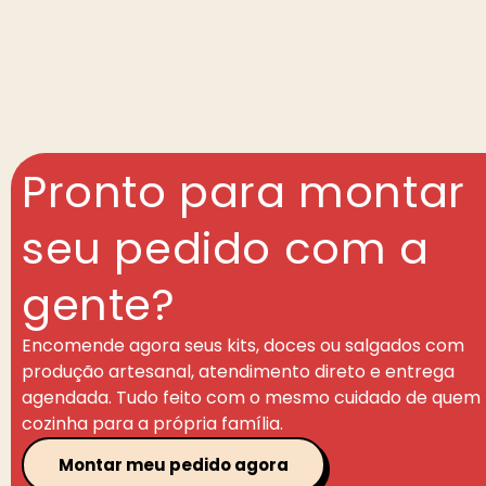
Pronto para montar
seu pedido com a
gente?
Encomende agora seus kits, doces ou salgados com
produção artesanal, atendimento direto e entrega
agendada. Tudo feito com o mesmo cuidado de quem
cozinha para a própria família.
Montar meu pedido agora