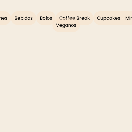
hes
Bebidas
Bolos
Coffee Break
Cupcakes - Min
Veganos