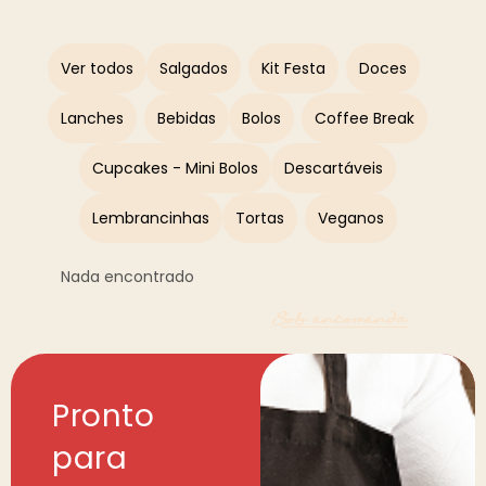
Ver todos
Salgados
Kit Festa
Doces
Lanches
Bebidas
Bolos
Coffee Break
Cupcakes - Mini Bolos
Descartáveis
Lembrancinhas
Tortas
Veganos
Nada encontrado
Sob encomenda
Pronto
para