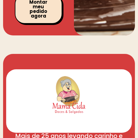
Montar
meu
pedido
agora
Mais de 25 anos levando carinho e