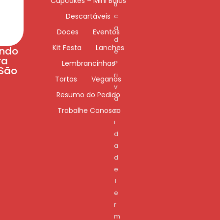
Cupcakes – Mini Bolos
ti
Descartáveis
c
a
Doces
Eventos
d
Kit Festa
Lanches
ando
e
ra
Lembrancinhas
P
 São
ri
Tortas
Veganos
v
Resumo do Pedido
a
Trabalhe Conosco
c
i
d
a
d
e
T
e
r
m