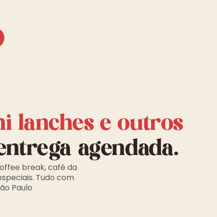
ni lanches e outros
entrega agendada.
offee break, café da
especiais. Tudo com
São Paulo