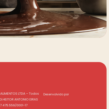
 ALIMENTOS LTDA – Todos
Desenvolvido por
NG.HEITOR ANTONIO EIRAS
07.475.559/0001-17