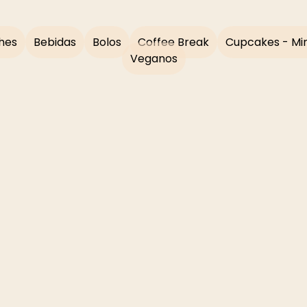
hes
Bebidas
Bolos
Coffee Break
Cupcakes - Min
Veganos