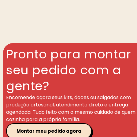
Pronto para montar
seu pedido com a
gente?
Encomende agora seus kits, doces ou salgados com
produção artesanal, atendimento direto e entrega
agendada. Tudo feito com o mesmo cuidado de quem
cozinha para a própria família.
Montar meu pedido agora