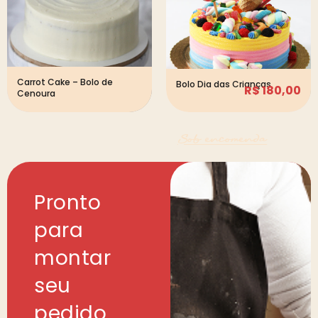
Carrot Cake – Bolo de
Bolo Dia das Crianças
R$
180,00
Cenoura
Sob encomenda
Pronto
para
montar
seu
pedido