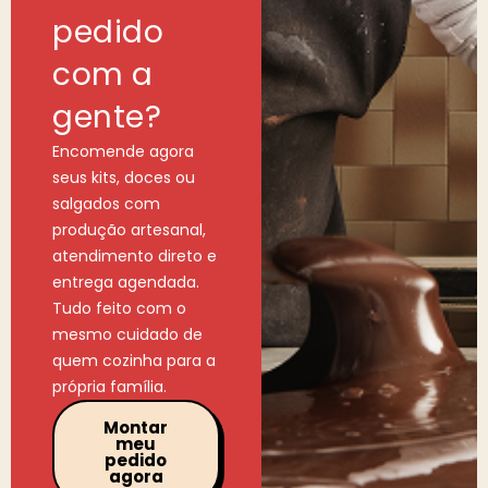
pedido
com a
gente?
Encomende agora
seus kits, doces ou
salgados com
produção artesanal,
atendimento direto e
entrega agendada.
Tudo feito com o
mesmo cuidado de
quem cozinha para a
própria família.
Montar
meu
pedido
agora