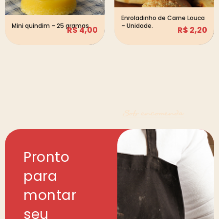
Enroladinho de Carne Louca
Mini quindim – 25 gramas
– Unidade.
R$
4,00
R$
2,20
Sob encomenda
Pronto
para
montar
seu