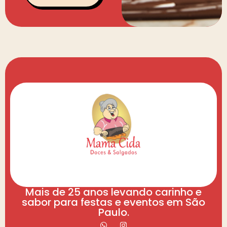
Mais de 25 anos levando carinho e
sabor para festas e eventos em São
Paulo.