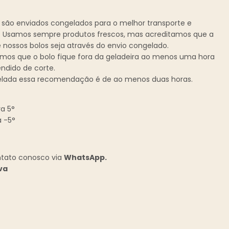
 são enviados congelados para o melhor transporte e
. Usamos sempre produtos frescos, mas acreditamos que a
nossos bolos seja através do envio congelado.
s que o bolo fique fora da geladeira ao menos uma hora
ndido de corte.
elada essa recomendação é de ao menos duas horas.
a 5°
a -5°
ntato conosco via
WhatsApp.
va