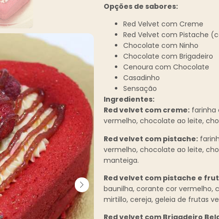
Opções de sabores:
Red Velvet com Creme
Red Velvet com Pistache (c
Chocolate com Ninho
Chocolate com Brigadeiro
Cenoura com Chocolate
Casadinho
Sensação
Ingredientes:
Red velvet com creme:
farinha 
vermelho, chocolate ao leite, ch
Red velvet com pistache:
farinh
vermelho, chocolate ao leite, cho
manteiga.
Red velvet com pistache e fru
baunilha, corante cor vermelho, 
mirtillo, cereja, geleia de frutas
Red velvet com Brigadeiro Bel