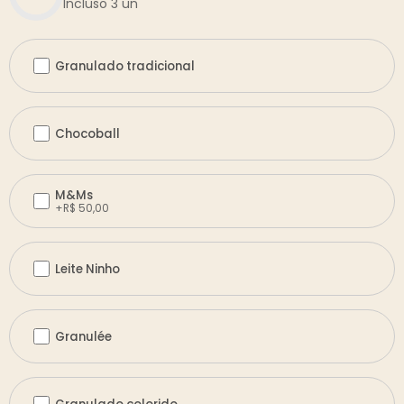
Incluso 3 un
Granulado tradicional
Chocoball
M&Ms
+
R$
50,00
Leite Ninho
Granulée