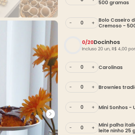
500 gramas
Bolo Caseiro 
-
+
Cremoso - 50
Docinhos
0
/
20
Incluso 20 un,
R$
4,00
por
Carolinas
-
+
Brownies tradi
-
+
Mini Sonhos -
-
+
Mini palha ital
-
+
leite ninho 25