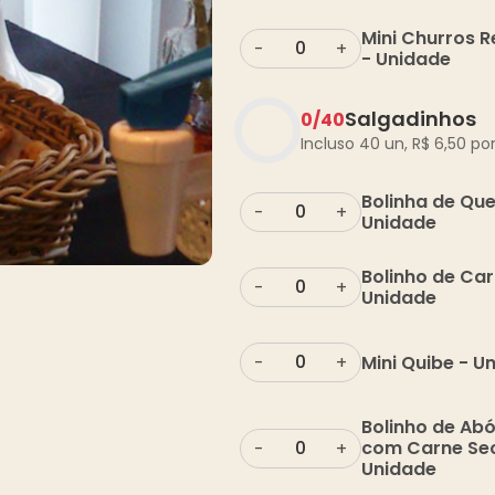
Mini Churros 
-
+
- Unidade
Salgadinhos
0
/
40
Incluso 40 un,
R$
6,50
por
Bolinha de Que
-
+
Unidade
Bolinho de Car
-
+
Unidade
Mini Quibe - U
-
+
Bolinho de Ab
com Carne Se
-
+
Unidade