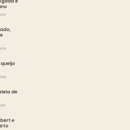
ogada e
ano
ade
ado,
 e
ade
 queijo
ade
eleia de
ade
bert e
arto