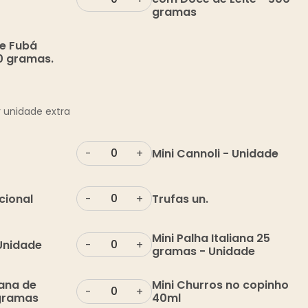
gramas
de Fubá
0 gramas.
 unidade extra
Mini Cannoli - Unidade
-
+
cional
Trufas un.
-
+
Mini Palha Italiana 25
 Unidade
-
+
gramas - Unidade
iana de
Mini Churros no copinho
-
+
 gramas
40ml