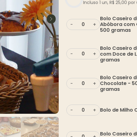
Incluso 1 un,
R$
25,00
por 
Bolo Caseiro 
Abóbora com 
-
+
500 gramas
Bolo Caseiro 
com Doce de L
-
+
gramas
Bolo Caseiro 
Chocolate - 5
-
+
gramas
Bolo de Milho
-
+
Bolo Caseiro d
-
+