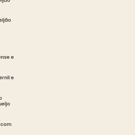
ijão
eijão
nse e
rnil e
o
eijo
a com