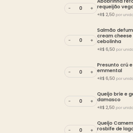
Abobrinha ref
requeijão veg
-
+
+
R$
2,50
por unid
Salmão defum
cream cheese
-
+
cebolinha
+
R$
6,50
por unid
Presunto crú e
emmental
-
+
+
R$
6,50
por unid
Queijo brie e g
damasco
-
+
+
R$
2,50
por unid
Queijo Camem
rosbife de lag
-
+