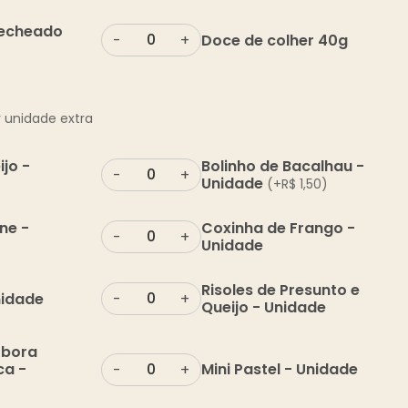
Recheado
Doce de colher 40g
-
+
 unidade extra
ijo -
Bolinho de Bacalhau -
-
+
Unidade
(+
R$
1,50
)
ne -
Coxinha de Frango -
-
+
Unidade
Risoles de Presunto e
nidade
-
+
Queijo - Unidade
óbora
ca -
Mini Pastel - Unidade
-
+