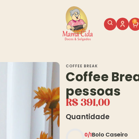
0
COFFEE BREAK
Coffee Brea
pessoas
R$
391,00
Quantidade
Bolo Caseiro
0
/
1