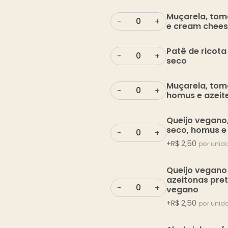
Muçarela, tom
-
+
e cream chee
Patê de ricota
-
+
seco
Muçarela, tom
-
+
homus e azeit
Queijo vegano
seco, homus e
-
+
+
R$
2,50
por unid
Queijo vegano
azeitonas pre
-
+
vegano
+
R$
2,50
por unid