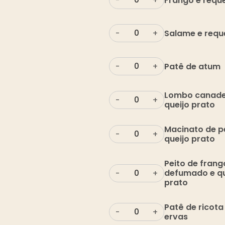
Frango e reque
-
+
Salame e requ
-
+
Patê de atum
-
+
Lombo canade
-
+
queijo prato
Macinato de pe
-
+
queijo prato
Peito de frang
defumado e qu
-
+
prato
Patê de ricot
-
+
ervas