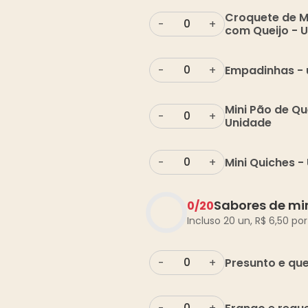
Croquete de 
-
+
com Queijo - 
Empadinhas - 
-
+
Mini Pão de Qu
-
+
Unidade
Mini Quiches -
-
+
Sabores de mi
0
/
20
Incluso 20 un,
R$
6,50
por
Presunto e que
-
+