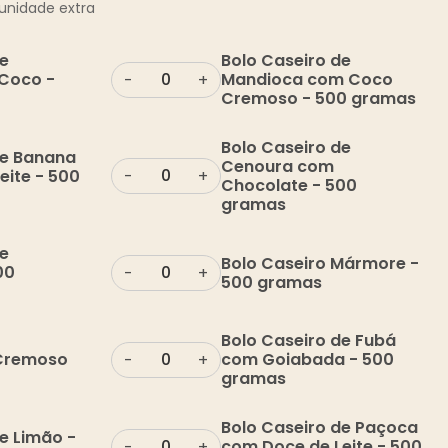
unidade extra
de
Bolo Caseiro de
Coco -
Mandioca com Coco
-
+
Cremoso - 500 gramas
Bolo Caseiro de
de Banana
Cenoura com
eite - 500
-
+
Chocolate - 500
gramas
de
Bolo Caseiro Mármore -
00
-
+
500 gramas
Bolo Caseiro de Fubá
 Cremoso
com Goiabada - 500
-
+
gramas
Bolo Caseiro de Paçoca
e Limão -
com Doce de Leite - 500
-
+