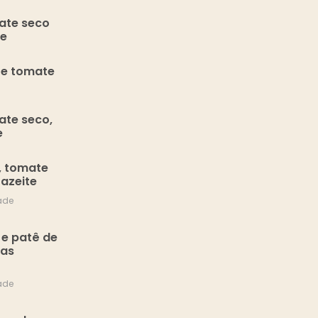
ate seco
se
 e tomate
ate seco,
e
, tomate
 azeite
ade
 e patê de
tas
ade