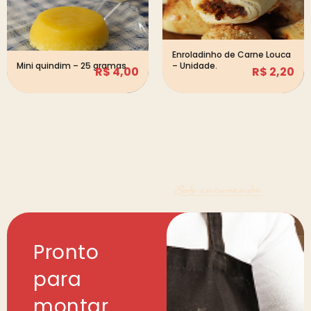
Enroladinho de Carne Louca
Mini quindim – 25 gramas
– Unidade.
R$
4,00
R$
2,20
Sob encomenda
Pronto
para
montar