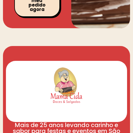
meu
pedido
agora
Mais de 25 anos levando carinho e
sabor para festas e eventos em São