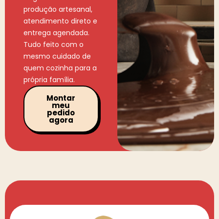
produção artesanal,
atendimento direto e
entrega agendada.
Tudo feito com o
mesmo cuidado de
quem cozinha para a
própria família.
Montar
meu
pedido
agora