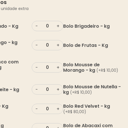
dos
 unidade extra
do - Kg
Bolo Brigadeiro - kg
-
+
go - kg
Bolo de Frutas - Kg
-
+
sco com
Bolo Mousse de
g
-
+
Morango - kg
(+
R$
10,00
)
Bolo Mousse de Nutella -
eite - kg
-
+
kg
(+
R$
10,00
)
- Kg
Bolo Red Velvet - kg
-
+
(+
R$
80,00
)
Kg
Bolo de Abacaxi com