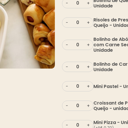
Bolinha de Que
-
+
Unidade
Risoles de Pre
-
+
Queijo - Unida
Bolinho de Ab
com Carne Se
-
+
Unidade
Bolinho de Car
-
+
Unidade
Mini Pastel - 
-
+
Croissant de P
-
+
Queijo - unida
Mini Pizza - U
-
+