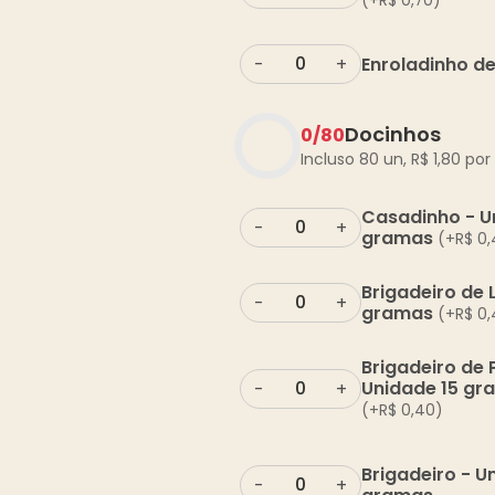
(+
R$
0,70
)
Enroladinho de
-
+
Docinhos
0
/
80
Incluso 80 un,
R$
1,80
por 
Casadinho - U
-
+
gramas
(+
R$
0,
Brigadeiro de 
-
+
gramas
(+
R$
0,
Brigadeiro de
Unidade 15 gr
-
+
(+
R$
0,40
)
Brigadeiro - U
-
+