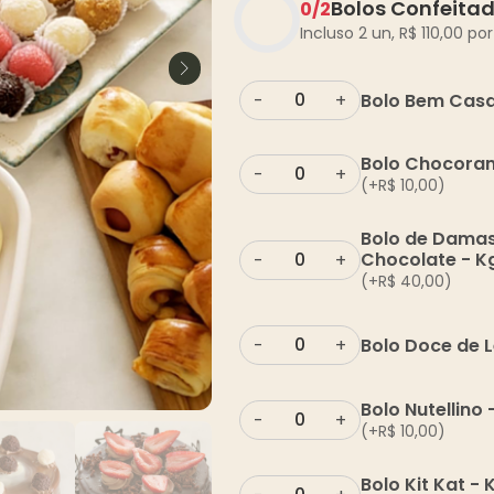
Bolos Confeita
0
/
2
Incluso 2 un,
R$
110,00
por
Bolo Bem Casa
-
+
Bolo Chocoran
-
+
(+
R$
10,00
)
Bolo de Dama
Chocolate - K
-
+
(+
R$
40,00
)
Bolo Doce de L
-
+
Bolo Nutellino 
-
+
(+
R$
10,00
)
Bolo Kit Kat - 