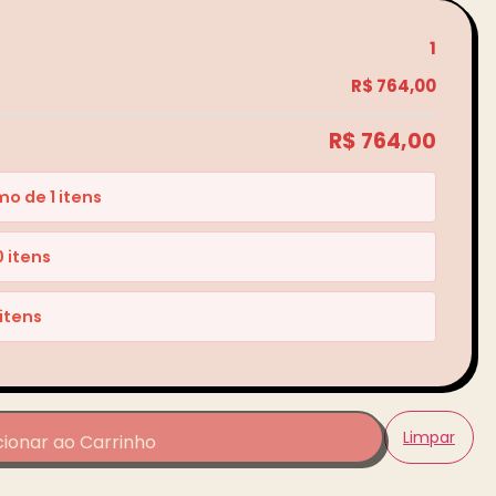
1
R$
764,00
R$ 764,00
o de 1 itens
 itens
itens
Limpar
cionar ao Carrinho