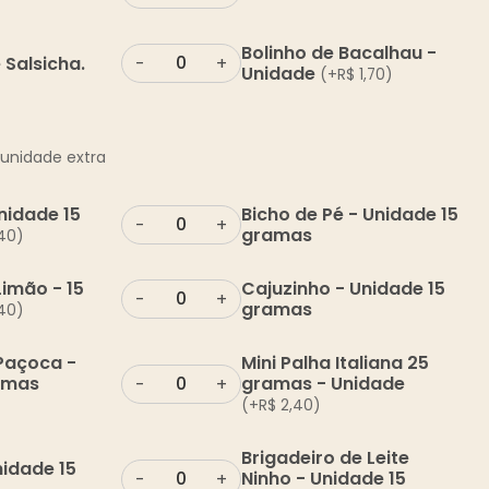
Bolinho de Bacalhau -
 Salsicha.
-
+
Unidade
(+
R$
1,70
)
unidade extra
nidade 15
Bicho de Pé - Unidade 15
-
+
gramas
40
)
Limão - 15
Cajuzinho - Unidade 15
-
+
gramas
40
)
 Paçoca -
Mini Palha Italiana 25
amas
gramas - Unidade
-
+
(+
R$
2,40
)
Brigadeiro de Leite
nidade 15
Ninho - Unidade 15
-
+