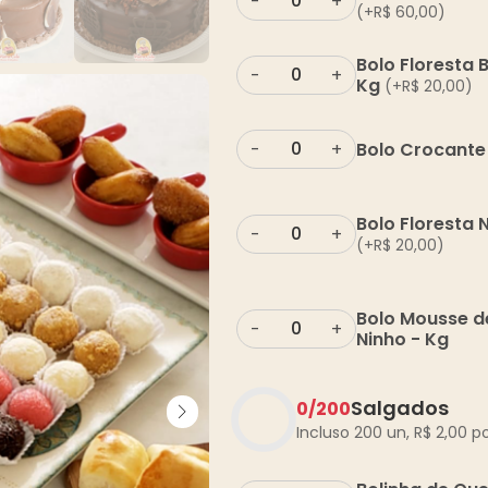
-
+
(+
R$
60,00
)
Bolo Floresta 
-
+
Kg
(+
R$
20,00
)
Bolo Crocante
-
+
Bolo Floresta 
-
+
(+
R$
20,00
)
Bolo Mousse de
-
+
Ninho - Kg
Salgados
0
/
200
Incluso 200 un,
R$
2,00
po