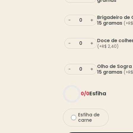
gramas
Brigadeiro de 
-
+
15 gramas
(+
R$
Doce de colhe
-
+
(+
R$
2,40
)
Olho de Sogra
-
+
15 gramas
(+
R$
Esfiha
0
/
0
Esfiha de
carne