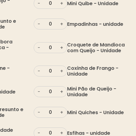
ijo -
Mini Quibe - Unidade
-
+
sunto e
Empadinhas - unidade
-
+
de
óbora
Croquete de Mandioca
ca -
-
+
com Queijo - Unidade
ne -
Coxinha de Frango -
-
+
Unidade
Mini Pão de Queijo -
Unidade
-
+
Unidade
resunto e
Mini Quiches - Unidade
-
+
de
nidade
Esfihas - unidade
-
+