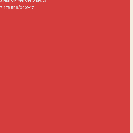
NG.HEITOR ANTONIO EIRAS
07.475.559/0001-17