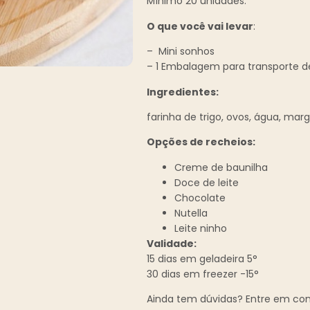
Mínimo 20 unidades.
O que você vai levar
:
– Mini sonhos
– 1 Embalagem para transporte d
Ingredientes:
farinha de trigo, ovos, água, marg
Opções de recheios:
Creme de baunilha
Doce de leite
Chocolate
Nutella
Leite ninho
Validade:
15 dias em geladeira 5°
30 dias em freezer -15°
Ainda tem dúvidas? Entre em co