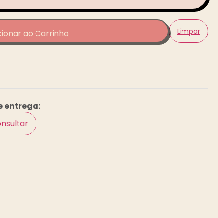
Limpar
cionar ao Carrinho
e entrega:
nsultar