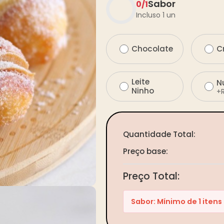
Sabor
0
/
1
Incluso 1 un
Chocolate
C
Leite
N
Ninho
+
Quantidade Total:
Preço base:
Preço Total:
Sabor: Mínimo de 1 itens