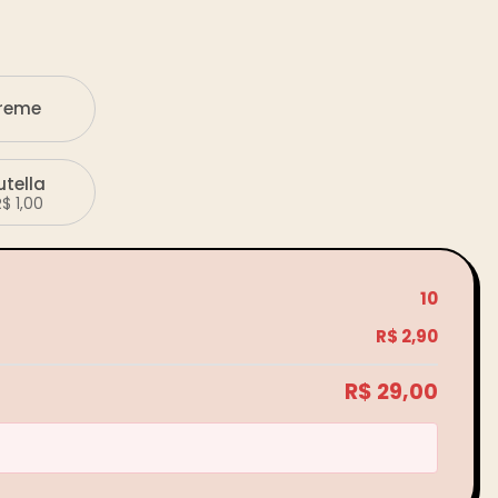
reme
utella
R$
1,00
10
R$
2,90
R$ 29,00