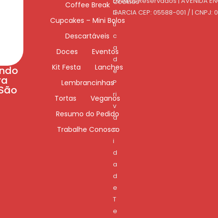
o
Direitos Reservados | AVENIDA E
Cookies
Coffee Break
lí
GARCIA CEP: 05588-001 / | CNPJ: 
Cupcakes – Mini Bolos
ti
Descartáveis
c
a
Doces
Eventos
d
Kit Festa
Lanches
ando
e
ra
Lembrancinhas
P
 São
ri
Tortas
Veganos
v
Resumo do Pedido
a
Trabalhe Conosco
c
i
d
a
d
e
T
e