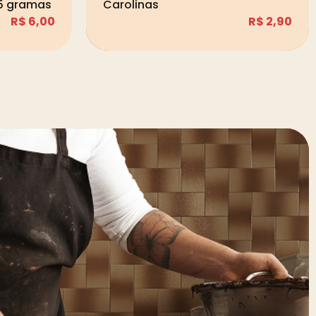
15 gramas
Carolinas
R$
6,00
R$
2,90