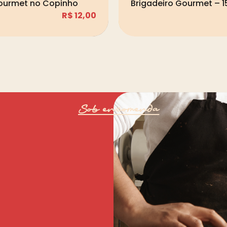
ourmet no Copinho
Brigadeiro Gourmet – 
R$
12,00
Sob encomenda